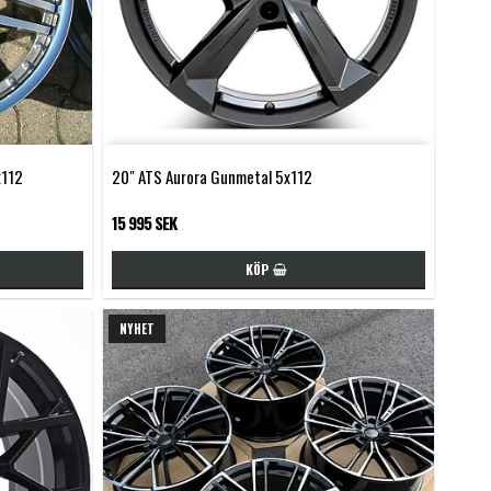
x112
20" ATS Aurora Gunmetal 5x112
15 995 SEK
KÖP
NYHET