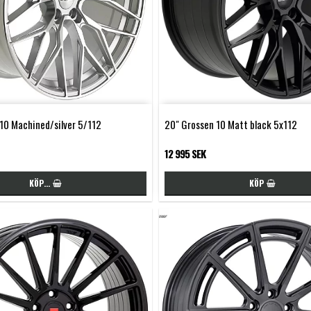
10 Machined/silver 5/112
20" Grossen 10 Matt black 5x112
12 995 SEK
KÖP…
KÖP