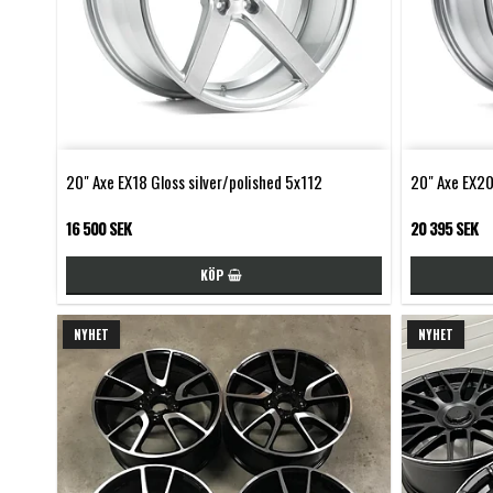
20" Axe EX18 Gloss silver/polished 5x112
20" Axe EX20
16 500 SEK
20 395 SEK
KÖP
NYHET
NYHET