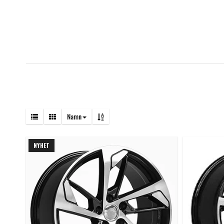
Namn
NYHET