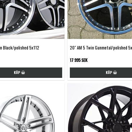
n Black/polished 5x112
20" AM 5 Twin Gunmetal/polished 5
17 995 SEK
KÖP
KÖP