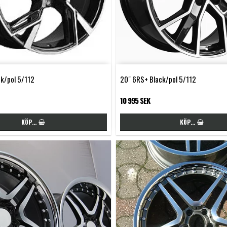
k/pol 5/112
20" 6RS+ Black/pol 5/112
10 995 SEK
KÖP…
KÖP…