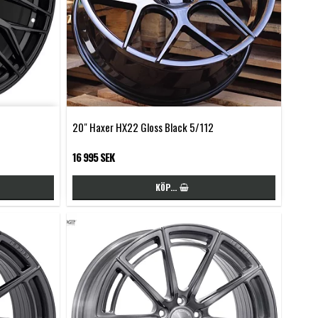
20" Haxer HX22 Gloss Black 5/112
16 995 SEK
KÖP…