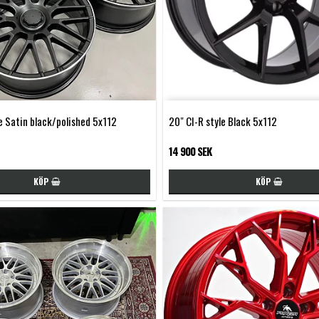
e Satin black/polished 5x112
20" CI-R style Black 5x112
14 900 SEK
KÖP
KÖP