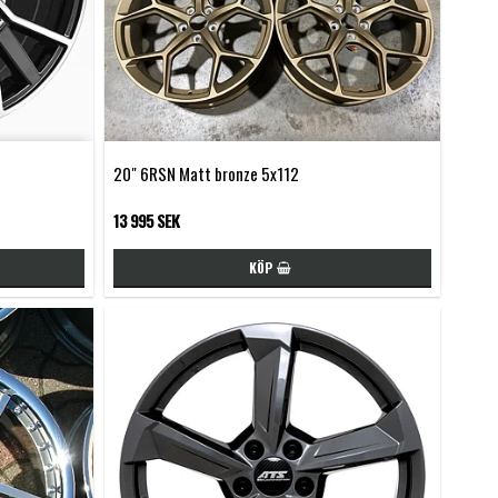
20" 6RSN Matt bronze 5x112
13 995 SEK
KÖP