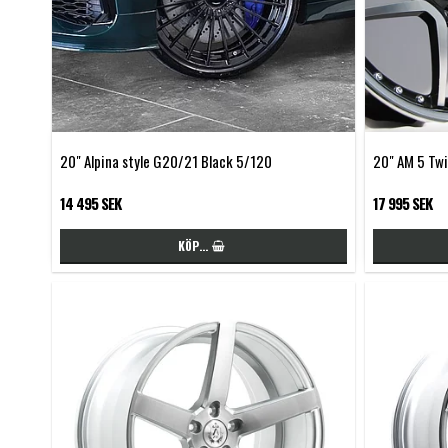
20" Alpina style G20/21 Black 5/120
20" AM 5 Twi
14 495 SEK
17 995 SEK
KÖP…