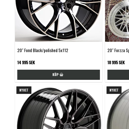
20" Fond Black/polished 5x112
20" Forzza S
14 995 SEK
18 995 SEK
KÖP
NYHET
NYHET