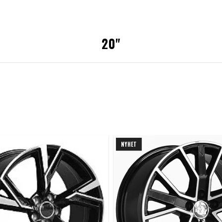
20"
NYHET