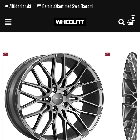
Alltid fri frakt
Betala säkert med Svea Ekonomi
0